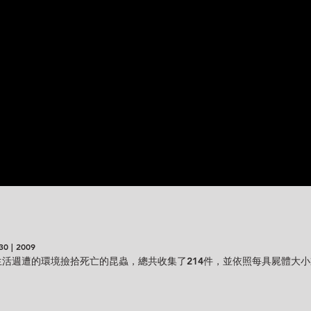
| 2009
我在生活週遭的環境撿拾死亡的昆蟲，總共收集了214件，並依照每具屍體