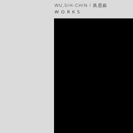
WU,SIH-CHIN l 吳思嶔
W O R K S