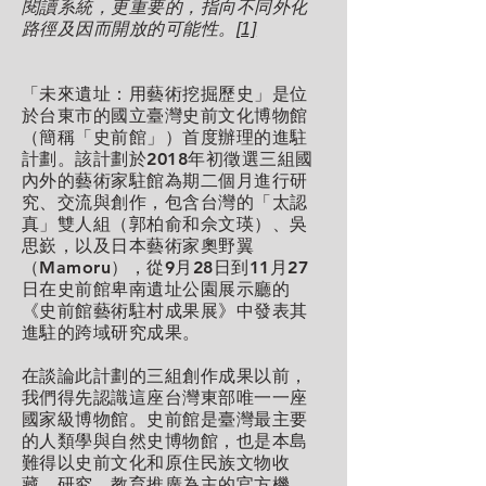
閱讀系統，更重要的，指向不同外化
路徑及因而開放的可能性。
[1]
「未來遺址：用藝術挖掘歷史」是位
於台東市的國立臺灣史前文化博物館
（簡稱「史前館」）首度辦理的進駐
計劃。該計劃於2018年初徵選三組國
內外的藝術家駐館為期二個月進行研
究、交流與創作，包含台灣的「太認
真」雙人組（郭柏俞和佘文瑛）、吳
思嶔，以及日本藝術家奧野翼
（Mamoru），從9月28日到11月27
日在史前館卑南遺址公園展示廳的
《史前館藝術駐村成果展》中發表其
進駐的跨域研究成果。
在談論此計劃的三組創作成果以前，
我們得先認識這座台灣東部唯一一座
國家級博物館。史前館是臺灣最主要
的人類學與自然史博物館，也是本島
難得以史前文化和原住民族文物收
藏、研究、教育推廣為主的官方機