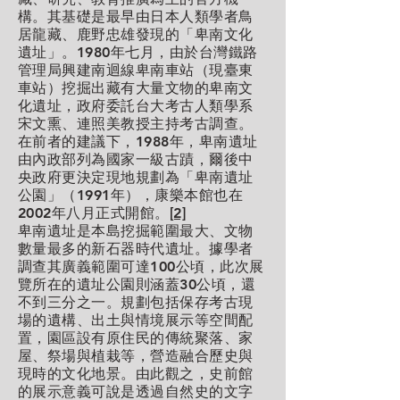
構。其基礎是最早由日本人類學者鳥
居龍藏、鹿野忠雄發現的「卑南文化
遺址」。1980年七月，由於台灣鐵路
管理局興建南迴線卑南車站（現臺東
車站）挖掘出藏有大量文物的卑南文
化遺址，政府委託台大考古人類學系
宋文熏、連照美教授主持考古調查。
在前者的建議下，1988年，卑南遺址
由內政部列為國家一級古蹟，爾後中
央政府更決定現地規劃為「卑南遺址
公園」（1991年），康樂本館也在
2002年八月正式開館。
[2]
卑南遺址是本島挖掘範圍最大、文物
數量最多的新石器時代遺址。據學者
調查其廣義範圍可達100公頃，此次展
覽所在的遺址公園則涵蓋30公頃，還
不到三分之一。規劃包括保存考古現
場的遺構、出土與情境展示等空間配
置，園區設有原住民的傳統聚落、家
屋、祭場與植栽等，營造融合歷史與
現時的文化地景。由此觀之，史前館
的展示意義可說是透過自然史的文字