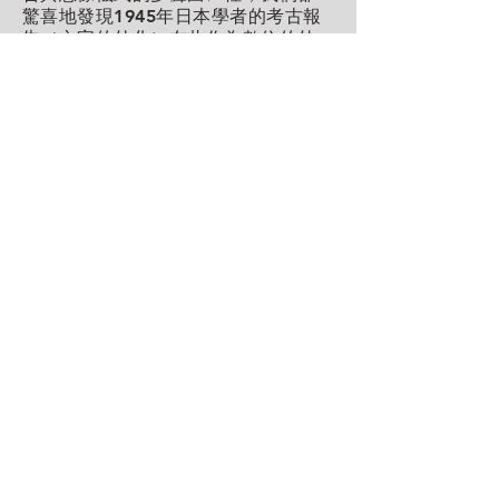
驚喜地發現1945年日本學者的考古報
告（文字的外化）在此作為數位的外
化記憶，與遭遇過當年事件的原住民
耆老2018年戰爭回憶重新混合、編織
於一體
[6]
。這個基進的外化記憶版
本，使我們得以重新思考三組藝術家
的問題意識：「未來遺址」能夠探問
的是這些考古成果的數據資料，如何
被概念化為電腦心智所掌握的實體，
未來，又如何往返於人腦與電腦的理
解、分析、溝通或典藏？
未竟之語
或許與涂維政舊作相比，「未來遺
址」計劃之基進在於它竟出自這樣一
個自然史博物館，也是由國家所保證
的博物館化想像（museumizing
imagination）空間。換言之，基進性
不只在於幾位藝術家要如何以技術重
新探問過去的書寫方式，更在於它從
自然史的中性語法空間出發，透過博