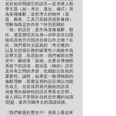
在於如何閱讀它的語言—是否將人類
學主題（如：考古、遺址、儀式）視
為某種修辭，並把考古的物件（器
皿、圖表、工具乃至錄音或影像檔）
理解為既定的存有？特別是關於
「物」的語言，是作為某種修辭、類
比，還是體現其自身—亦即並非以隱
喻或其他方式指涉自身以外之物？在
此，我們看到太認真的〈考古幾則〉
以某次挖掘任務的破壞性小插曲作為
詮釋主題，吳思嶔的〈我們被困在歷
史中〉圍繞著「器物」生產在博物館
系統下的語境，都涉及（物的）語言
及存有之間的矛盾，也都點出技術的
重要性。誠然，如果從一般博物館的
修辭理解，那麼這裡的語言便以功能
性為主。但若採用當代藝術的語境，
就會導向精神性的語言學異化空間，
使人得以不受限於自然史所屬的知識
型
[5]
，進而另闢考古的識讀歧路。
〈我們被困在歷史中〉表面上看起來