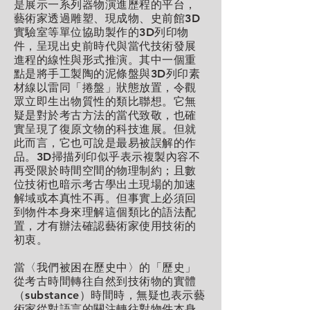
是展示一系列器物演進歷程的平台，
藝術家透過雕塑、現成物、史前館3D
實驗室等單位協助製作的3D列印物
件，呈現出史前時代與當代技術發展
進程的線性與形式推演。其中一個重
點是將手工製陶的泥條盤與3D列印素
材線以雷同「捲盤」狀態放置，令觀
眾立即生出物質性的類比聯想。它無
疑是對於考古方法的當代致敬，也確
實呈現了復原文物的科技進展。但就
此而言，它也可說是最易被誤解的作
品。3D掃描列印似乎表示複製內容不
再受限於時間空間的物理制約；且數
位技術也暗示考古學出土現場的加速
解域或本真性不再。但事實上必須回
到物件本身來理解這個類比的語法配
置，才有辦法確認藝術家使用技術的
初衷。
當〈我們被困在歷史中〉的「歷史」
從考古時間轉往自然到技術物的實體
（substance）時間時，無疑也表示藝
術家從對語言的關注轉往對物件本身