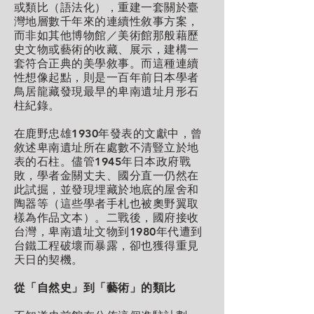
或類比（語法化），重建一套關於臺
灣地層數千年來的連續性敘事方案，
而非如其他博物館／美術館那般藉歷
史文物或藝術的收藏、展示，建構一
套符合正典的美學敘事。而這種連續
性想像起點，則是一百年前日本學者
鳥居龍藏發現最早的卑南遺址月形石
柱紀錄。
在鹿野忠雄1930年發表的文獻中，曾
敘述卑南遺址所在處數不清豎立於地
表的石柱。儘管1945年日本政府戰
敗，學者金關丈夫、國分直一仍然在
此試掘，並發現埋藏於地底的屋舍和
陶器等（這些學者手札也被奧野翼取
樣為作品文本）。二戰後，國府接收
台灣，卑南遺址文物到1980年代遭到
台鐵工程破壞而暴露，卻也獲得重見
天日的契機。
從「自然史」到「藝術」的類比