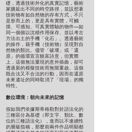
礎，透過技術外化的真實記憶，藝術
家擴延出不同的時空路徑，並設想著
技術物有如自然物的存有方式，不只
是形而上的，更是具有實體，可觸
摸、可感知、可真實體驗的物件—如
同一個個以沈積作用保存、並以考古
方法出土的手機「化石」。透過藝術
的操作，藉手機（技術物）呈現對自
然物的類比。儘管「破壞」或「還
原」的循環宣言饒富詩意，但實際
上，這個無法重現的意外插曲，卻可
透過新的模擬技術而無限重啟。這個
既合法又不合法的行動，因而在還原
未來遺址的同時取消了「現場」的獨
特性。
數位環境：朝向未來的記憶
假如我們依據斯蒂格勒對於語法化的
三種區分為基礎（即文字、類比、數
位的三種語法化），進而以不連續性
的層級指稱，那麼前兩件作品明顯都