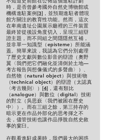
不知道史前館在公佈這個進駐計劃
時，是否曾參考國外自然史博物館或
機構進駐案例
[3]
，並預期進駐者體現
館方關注的教育性功能。然而，這次
在卑南遺址公園展示廳裡的三件裝置
最終皆從後設角度切入，呈現三組辯
證主題，而不同組之間隱隱然互補，
並非單一知識型（episteme）所能涵
蓋。簡單來說，我認為它們分別處理
了歷史文獻與數位影音的辯證（奧野
翼〈我們把它們融化並清倒於土地—
考古報告與想像儀式的多聲曲〉）、
自然物（natural object）與技術物
（technical object）的辯證（太認真
〈考古幾則〉）
[4]
，還有類比
（analogue）與數位（digital）技術
的對立（吳思嶔〈我們被困在歷史
中〉）。而在三組之餘，第三持存的
暗示更在作品外部化的思考揮之不
去，儘管技術也讓作品掙脫自然史敘
事的窠臼。
在觀看進駐成果時，我們最大的困惑