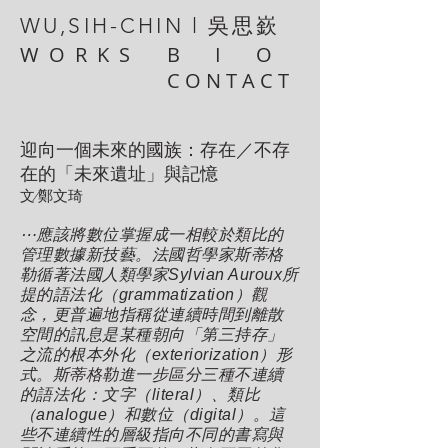
WU,SIH-CHIN l 吳思嶔
W O R K S
B I O
C O N T A C T
迎向一個未來的國族：存在／不存
在的「未來遺址」與記憶
文∕
鄭文琦
⋯應該將數位掌握成一相較於類比的
管理數據新技藝。法國哲學家斯蒂格
勒循著法國人類學家Sylvian Auroux所
提的語法化（grammatization）觀
念，更普遍地指稱從連續時間到離散
空間的訊息是某種朝向「第三持存」
之流的根本外化（exteriorization）形
式。斯蒂格勒進一步區分三種不連續
的語法化：文字（literal）、類比
（analogue）和數位（digital）。這
些不連續性的層級指向不同的書寫與