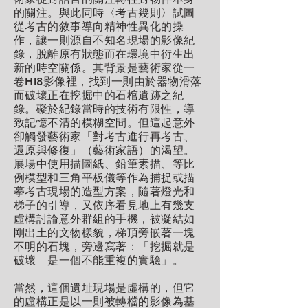
的關注。與此同時〈考古幾則〉試圖
從考古的敘事導向精神性異化的操
作，讓一則源自不知名現場的影像紀
錄，脫離原有狀態而在環境中衍生出
新的時空關係。其背景是藝術家從一
卷HI8影像裡，找到一則由於器物滑落
而破壞正在挖掘中的石棺遺跡之紀
錄。礙於紀錄當時的技術有限性，導
致記憶不清的模糊空間。但這起意外
卻觸發藝術家「對考古進行再考古、
還原與修復」（藝術家語）的渴望。
展場中使用描圖紙、鉛筆素描、等比
例模型和三角平板儀等作為捕捉或描
摹考古現場的造型方案，隨著燈光和
梯子的引導，又依序看見地上有幾支
虛構討論意外群組的手機，被凝結如
剛出土的文物樣貌，梯頂旁嵌著一塊
不明的石塊，旁邊寫著：「挖掘就是
破壞 是一個不能重複的實驗」。
當然，這個遺址現場是虛構的，但它
的虛構正是以一則被轉檔的影像為基