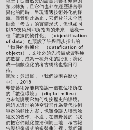
經歷了從自然史的語言到藝術修辭的
類比轉折，且它們也都在經歷語言學
異化的同時，呈現遭遇技術外化的樣
貌。儘管到此為止，它們皆並未全然
拋棄「考古」的實體形式，但也如同
以3D技術列印所指向的未來，這樣一
種「數據的物件化」（objectification
of data）也預設了許煜同步指出的
「物件的數據化」（datafication of
objects），文物必須先掃描成資料庫
的數據，成為一種外化的記憶；演化
成一個數位化的考古網絡也指日可
待。
圖說：吳思嶔，〈我們被困在歷史
中〉，2018
即使藝術家能夠指認一個數位物所在
的「數位環境」（digital milieu），
也未能說明它如何銜接歷史的語境。
兩組以遺址的時空背景作為當代技術
容器的類比方案，也難免讓人聯想涂
維政的舊作。不過，在奧野翼的〈我
們把它們融化並清倒於土地—考古報
告與想像儀式的多聲曲〉裡，我們卻